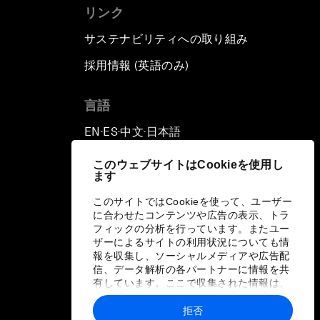
リンク
サステナビリティへの取り組み
採用情報 (英語のみ)
て
言語
EN
ES
中文
日本語
▪
▪
▪
このウェブサイトはCookieを使用し
ます
このサイトではCookieを使って、ユーザー
に合わせたコンテンツや広告の表示、トラ
フィックの分析を行っています。またユー
ザーによるサイトの利用状況についても情
報を収集し、ソーシャルメディアや広告配
信、データ解析の各パートナーに情報を共
有しています。ここで収集された情報は、
ユーザーが各パートナーに提供した他の情
報や各パートナーのサービスを使用した際
拒否