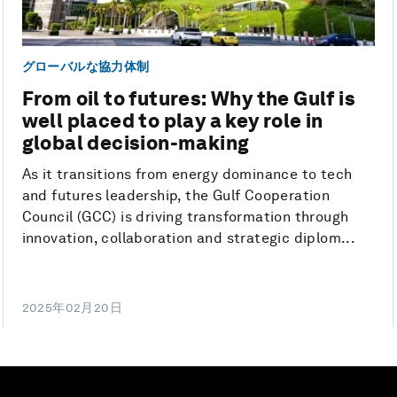
グローバルな協力体制
From oil to futures: Why the Gulf is
well placed to play a key role in
global decision-making
As it transitions from energy dominance to tech
and futures leadership, the Gulf Cooperation
Council (GCC) is driving transformation through
innovation, collaboration and strategic diplom...
2025年02月20日