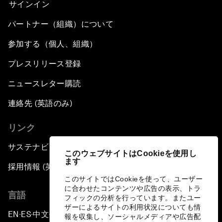
サインイン
パートナー（組織）について
参加する（個人、組織）
プレスリリース登録
ニュースレター購読
連絡先 (英語のみ)
リンク
サステナビリティへの取り組み
このウェブサイトはCookieを使用し
ます
採用情報 (英語のみ)
このサイトではCookieを使って、ユーザー
に合わせたコンテンツや広告の表示、トラ
言語
フィックの分析を行っています。またユー
ザーによるサイトの利用状況についても情
EN
ES
中文
日本語
▪
▪
▪
報を収集し、ソーシャルメディアや広告配