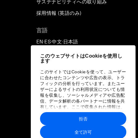
サステナビリティへの取り組み
採用情報 (英語のみ)
て
言語
EN
ES
中文
日本語
▪
▪
▪
このウェブサイトはCookieを使用し
ます
このサイトではCookieを使って、ユーザー
に合わせたコンテンツや広告の表示、トラ
フィックの分析を行っています。またユー
ザーによるサイトの利用状況についても情
報を収集し、ソーシャルメディアや広告配
信、データ解析の各パートナーに情報を共
有しています。ここで収集された情報は、
ユーザーが各パートナーに提供した他の情
報や各パートナーのサービスを使用した際
拒否
に収集された情報と組み合わされ、各パー
トナーによって使用されることがありま
全て許可
す。