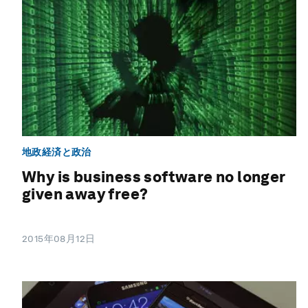
地政経済と政治
Why is business software no longer
given away free?
2015年08月12日