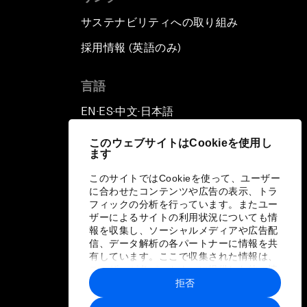
サステナビリティへの取り組み
採用情報 (英語のみ)
て
言語
EN
ES
中文
日本語
▪
▪
▪
このウェブサイトはCookieを使用し
ます
このサイトではCookieを使って、ユーザー
に合わせたコンテンツや広告の表示、トラ
フィックの分析を行っています。またユー
ザーによるサイトの利用状況についても情
報を収集し、ソーシャルメディアや広告配
信、データ解析の各パートナーに情報を共
有しています。ここで収集された情報は、
ユーザーが各パートナーに提供した他の情
報や各パートナーのサービスを使用した際
拒否
に収集された情報と組み合わされ、各パー