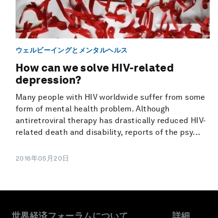
ウェルビーイングとメンタルヘルス
How can we solve HIV-related
depression?
Many people with HIV worldwide suffer from some
form of mental health problem. Although
antiretroviral therapy has drastically reduced HIV-
related death and disability, reports of the psy...
2016年05月20日
世界経済フォーラムについて
詳細