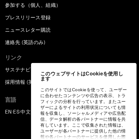
参加する（個人、組織）
プレスリリース登録
ニュースレター購読
連絡先 (英語のみ)
リンク
サステナビリティへの取り組み
このウェブサイトはCookieを使用し
ます
採用情報 (英語のみ)
このサイトではCookieを使って、ユーザー
に合わせたコンテンツや広告の表示、トラ
言語
フィックの分析を行っています。またユー
ザーによるサイトの利用状況についても情
EN
ES
中文
日本語
▪
▪
▪
報を収集し、ソーシャルメディアや広告配
信、データ解析の各パートナーに情報を共
有しています。ここで収集された情報は、
ユーザーが各パートナーに提供した他の情
報や各パートナーのサービスを使用した際