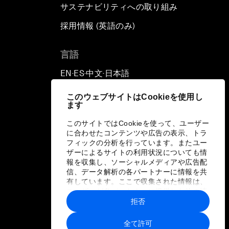
サステナビリティへの取り組み
採用情報 (英語のみ)
て
言語
EN
ES
中文
日本語
▪
▪
▪
このウェブサイトはCookieを使用し
ます
このサイトではCookieを使って、ユーザー
に合わせたコンテンツや広告の表示、トラ
フィックの分析を行っています。またユー
ザーによるサイトの利用状況についても情
報を収集し、ソーシャルメディアや広告配
信、データ解析の各パートナーに情報を共
有しています。ここで収集された情報は、
ユーザーが各パートナーに提供した他の情
報や各パートナーのサービスを使用した際
拒否
に収集された情報と組み合わされ、各パー
トナーによって使用されることがありま
全て許可