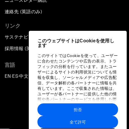
ニュースレター購読
連絡先 (英語のみ)
リンク
サステナビリティへの取り組み
このウェブサイトはCookieを使用し
ます
採用情報 (英語のみ)
このサイトではCookieを使って、ユーザー
に合わせたコンテンツや広告の表示、トラ
言語
フィックの分析を行っています。またユー
ザーによるサイトの利用状況についても情
EN
ES
中文
日本語
▪
▪
▪
報を収集し、ソーシャルメディアや広告配
信、データ解析の各パートナーに情報を共
有しています。ここで収集された情報は、
ユーザーが各パートナーに提供した他の情
報や各パートナーのサービスを使用した際
に収集された情報と組み合わされ、各パー
拒否
トナーによって使用されることがありま
プライバシーポリシーと利用規約
す。
全て許可
サイトマップ