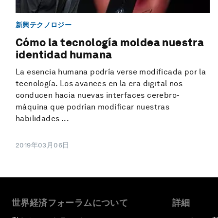
新興テクノロジー
Cómo la tecnología moldea nuestra
identidad humana
La esencia humana podría verse modificada por la
tecnología. Los avances en la era digital nos
conducen hacia nuevas interfaces cerebro-
máquina que podrían modificar nuestras
habilidades ...
2019年03月06日
世界経済フォーラムについて
詳細