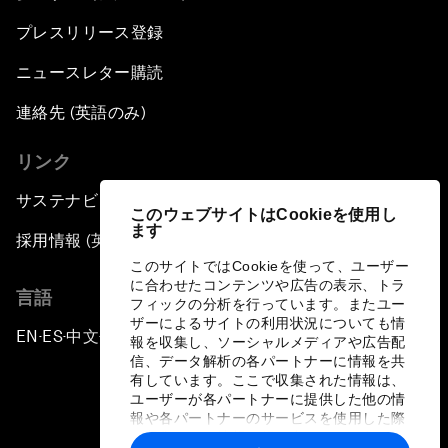
プレスリリース登録
ニュースレター購読
連絡先 (英語のみ)
リンク
サステナビリティへの取り組み
このウェブサイトはCookieを使用し
ます
採用情報 (英語のみ)
このサイトではCookieを使って、ユーザー
に合わせたコンテンツや広告の表示、トラ
言語
フィックの分析を行っています。またユー
ザーによるサイトの利用状況についても情
EN
ES
中文
日本語
▪
▪
▪
報を収集し、ソーシャルメディアや広告配
信、データ解析の各パートナーに情報を共
有しています。ここで収集された情報は、
ユーザーが各パートナーに提供した他の情
報や各パートナーのサービスを使用した際
に収集された情報と組み合わされ、各パー