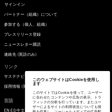
サインイン
パートナー（組織）について
参加する（個人、組織）
プレスリリース登録
ニュースレター購読
連絡先 (英語のみ)
リンク
サステナビリティへの取り組み
このウェブサイトはCookieを使用し
ます
採用情報 (英語のみ)
このサイトではCookieを使って、ユーザー
に合わせたコンテンツや広告の表示、トラ
言語
フィックの分析を行っています。またユー
ザーによるサイトの利用状況についても情
EN
ES
中文
日本語
▪
▪
▪
報を収集し、ソーシャルメディアや広告配