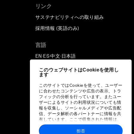
リンク
サステナビリティへの取り組み
採用情報 (英語のみ)
て
言語
EN
ES
中文
日本語
▪
▪
▪
このウェブサイトはCookieを使用し
ます
このサイトではCookieを使って、ユーザー
に合わせたコンテンツや広告の表示、トラ
フィックの分析を行っています。またユー
ザーによるサイトの利用状況についても情
報を収集し、ソーシャルメディアや広告配
信、データ解析の各パートナーに情報を共
有しています。ここで収集された情報は、
ユーザーが各パートナーに提供した他の情
報や各パートナーのサービスを使用した際
拒否