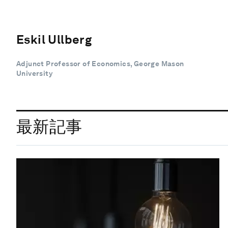
Eskil Ullberg
Adjunct Professor of Economics, George Mason
University
最新記事