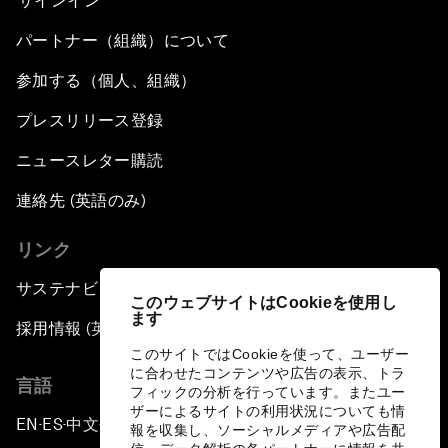
サインイン
パートナー（組織）について
参加する（個人、組織）
プレスリリース登録
ニュースレター購読
連絡先 (英語のみ)
リンク
サステナビリティへの取り組み
このウェブサイトはCookieを使用し
ます
採用情報 (英語のみ)
このサイトではCookieを使って、ユーザー
に合わせたコンテンツや広告の表示、トラ
言語
フィックの分析を行っています。またユー
ザーによるサイトの利用状況についても情
EN
ES
中文
日本語
▪
▪
▪
報を収集し、ソーシャルメディアや広告配