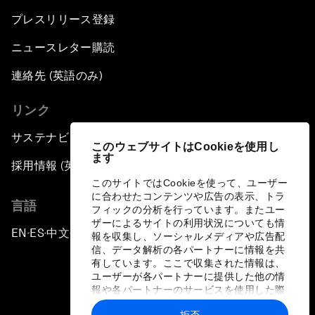
プレスリリース登録
ニュースレター購読
連絡先 (英語のみ)
リンク
サステナビリティへの取り組み
このウェブサイトはCookieを使用し
ます
採用情報 (英語のみ)
このサイトではCookieを使って、ユーザー
に合わせたコンテンツや広告の表示、トラ
言語
フィックの分析を行っています。またユー
ザーによるサイトの利用状況についても情
EN
ES
中文
日本語
▪
▪
▪
報を収集し、ソーシャルメディアや広告配
信、データ解析の各パートナーに情報を共
有しています。ここで収集された情報は、
ユーザーが各パートナーに提供した他の情
報や各パートナーのサービスを使用した際
に収集された情報と組み合わされ、各パー
拒否