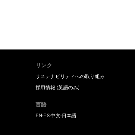
リンク
サステナビリティへの取り組み
採用情報 (英語のみ)
て
言語
EN
ES
中文
日本語
▪
▪
▪