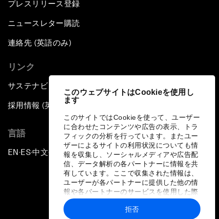
プレスリリース登録
ニュースレター購読
連絡先 (英語のみ)
リンク
サステナビリティへの取り組み
このウェブサイトはCookieを使用し
ます
採用情報 (英語のみ)
このサイトではCookieを使って、ユーザー
に合わせたコンテンツや広告の表示、トラ
言語
フィックの分析を行っています。またユー
ザーによるサイトの利用状況についても情
EN
ES
中文
日本語
▪
▪
▪
報を収集し、ソーシャルメディアや広告配
信、データ解析の各パートナーに情報を共
有しています。ここで収集された情報は、
ユーザーが各パートナーに提供した他の情
報や各パートナーのサービスを使用した際
に収集された情報と組み合わされ、各パー
拒否
トナーによって使用されることがありま
プライバシーポリシーと利用規約