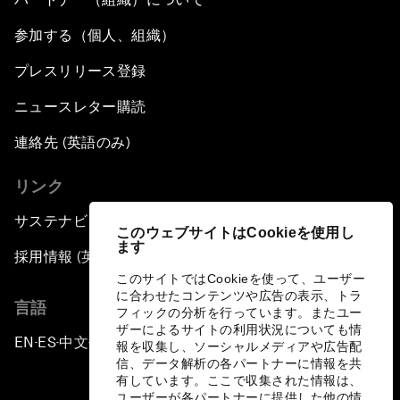
参加する（個人、組織）
プレスリリース登録
ニュースレター購読
連絡先 (英語のみ)
リンク
サステナビリティへの取り組み
このウェブサイトはCookieを使用し
ます
採用情報 (英語のみ)
このサイトではCookieを使って、ユーザー
に合わせたコンテンツや広告の表示、トラ
言語
フィックの分析を行っています。またユー
ザーによるサイトの利用状況についても情
EN
ES
中文
日本語
▪
▪
▪
報を収集し、ソーシャルメディアや広告配
信、データ解析の各パートナーに情報を共
有しています。ここで収集された情報は、
ユーザーが各パートナーに提供した他の情