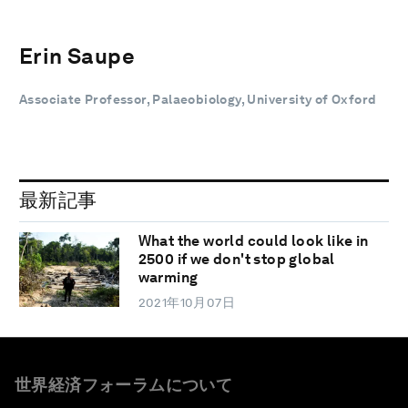
Erin Saupe
Associate Professor, Palaeobiology, University of Oxford
最新記事
What the world could look like in
2500 if we don't stop global
warming
2021年10月07日
世界経済フォーラムについて