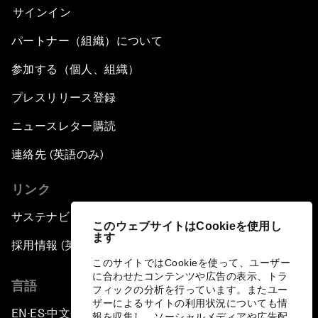
サインイン
パートナー（組織）について
参加する（個人、組織）
プレスリリース登録
ニュースレター購読
連絡先 (英語のみ)
リンク
サステナビリティへの取り組み
このウェブサイトはCookieを使用し
ます
採用情報 (英語のみ)
このサイトではCookieを使って、ユーザー
に合わせたコンテンツや広告の表示、トラ
言語
フィックの分析を行っています。またユー
ザーによるサイトの利用状況についても情
EN
ES
中文
日本語
▪
▪
▪
報を収集し、ソーシャルメディアや広告配