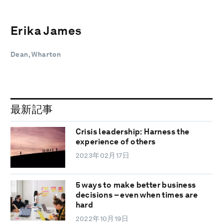
Erika James
Dean, Wharton
最新記事
Crisis leadership: Harness the
experience of others
2023年02月17日
5 ways to make better business
decisions – even when times are
hard
2022年10月19日