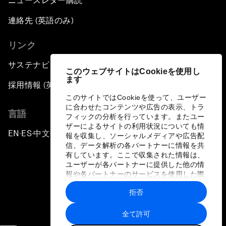
ニュースレター購読
連絡先 (英語のみ)
リンク
サステナビリティへの取り組み
このウェブサイトはCookieを使用し
ます
採用情報 (英語のみ)
このサイトではCookieを使って、ユーザー
に合わせたコンテンツや広告の表示、トラ
言語
フィックの分析を行っています。またユー
ザーによるサイトの利用状況についても情
EN
ES
中文
日本語
▪
▪
▪
報を収集し、ソーシャルメディアや広告配
信、データ解析の各パートナーに情報を共
有しています。ここで収集された情報は、
ユーザーが各パートナーに提供した他の情
報や各パートナーのサービスを使用した際
に収集された情報と組み合わされ、各パー
拒否
トナーによって使用されることがありま
プライバシーポリシーと利用規約
す。
全て許可
サイトマップ