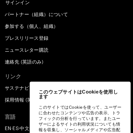
サインイン
パートナー（組織）について
参加する（個人、組織）
プレスリリース登録
ニュースレター購読
連絡先 (英語のみ)
リンク
サステナビリティへの取り組み
このウェブサイトはCookieを使用し
ます
採用情報 (英語のみ)
このサイトではCookieを使って、ユーザー
に合わせたコンテンツや広告の表示、トラ
言語
フィックの分析を行っています。またユー
ザーによるサイトの利用状況についても情
EN
ES
中文
日本語
▪
▪
▪
報を収集し、ソーシャルメディアや広告配