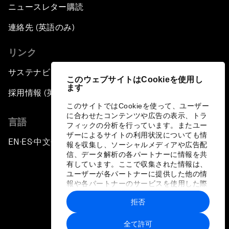
ニュースレター購読
連絡先 (英語のみ)
リンク
サステナビリティへの取り組み
このウェブサイトはCookieを使用し
ます
採用情報 (英語のみ)
このサイトではCookieを使って、ユーザー
に合わせたコンテンツや広告の表示、トラ
言語
フィックの分析を行っています。またユー
ザーによるサイトの利用状況についても情
EN
ES
中文
日本語
▪
▪
▪
報を収集し、ソーシャルメディアや広告配
信、データ解析の各パートナーに情報を共
有しています。ここで収集された情報は、
ユーザーが各パートナーに提供した他の情
報や各パートナーのサービスを使用した際
に収集された情報と組み合わされ、各パー
拒否
トナーによって使用されることがありま
プライバシーポリシーと利用規約
す。
全て許可