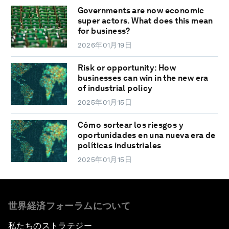
Governments are now economic
super actors. What does this mean
for business?
2026年01月19日
Risk or opportunity: How
businesses can win in the new era
of industrial policy
2025年01月15日
Cómo sortear los riesgos y
oportunidades en una nueva era de
políticas industriales
2025年01月15日
世界経済フォーラムについて
私たちのストラテジー