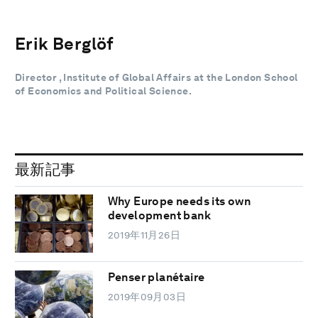
Erik Berglöf
Director , Institute of Global Affairs at the London School
of Economics and Political Science.
最新記事
Why Europe needs its own
development bank
2019年11月26日
Penser planétaire
2019年09月03日