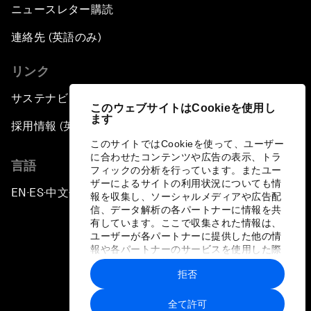
ニュースレター購読
連絡先 (英語のみ)
リンク
サステナビリティへの取り組み
このウェブサイトはCookieを使用し
ます
採用情報 (英語のみ)
このサイトではCookieを使って、ユーザー
に合わせたコンテンツや広告の表示、トラ
言語
フィックの分析を行っています。またユー
ザーによるサイトの利用状況についても情
EN
ES
中文
日本語
▪
▪
▪
報を収集し、ソーシャルメディアや広告配
信、データ解析の各パートナーに情報を共
有しています。ここで収集された情報は、
ユーザーが各パートナーに提供した他の情
報や各パートナーのサービスを使用した際
に収集された情報と組み合わされ、各パー
拒否
トナーによって使用されることがありま
プライバシーポリシーと利用規約
す。
全て許可