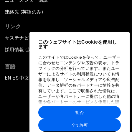
ニュースレター購読
連絡先 (英語のみ)
リンク
サステナビリティへの取り組み
このウェブサイトはCookieを使用し
ます
採用情報 (英語のみ)
このサイトではCookieを使って、ユーザー
に合わせたコンテンツや広告の表示、トラ
言語
フィックの分析を行っています。またユー
ザーによるサイトの利用状況についても情
EN
ES
中文
日本語
▪
▪
▪
報を収集し、ソーシャルメディアや広告配
信、データ解析の各パートナーに情報を共
有しています。ここで収集された情報は、
ユーザーが各パートナーに提供した他の情
報や各パートナーのサービスを使用した際
に収集された情報と組み合わされ、各パー
拒否
トナーによって使用されることがありま
プライバシーポリシーと利用規約
す。
全て許可
サイトマップ