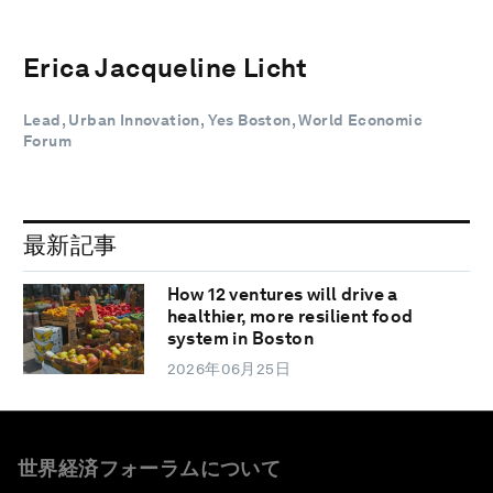
Erica Jacqueline Licht
Lead, Urban Innovation, Yes Boston, World Economic
Forum
最新記事
How 12 ventures will drive a
healthier, more resilient food
system in Boston
2026年06月25日
世界経済フォーラムについて