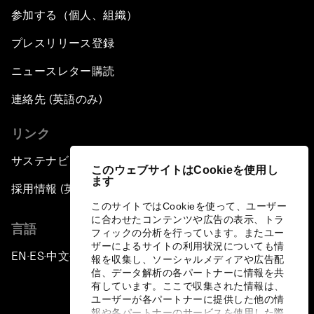
参加する（個人、組織）
プレスリリース登録
ニュースレター購読
連絡先 (英語のみ)
リンク
サステナビリティへの取り組み
このウェブサイトはCookieを使用し
ます
採用情報 (英語のみ)
このサイトではCookieを使って、ユーザー
に合わせたコンテンツや広告の表示、トラ
言語
フィックの分析を行っています。またユー
ザーによるサイトの利用状況についても情
EN
ES
中文
日本語
▪
▪
▪
報を収集し、ソーシャルメディアや広告配
信、データ解析の各パートナーに情報を共
有しています。ここで収集された情報は、
ユーザーが各パートナーに提供した他の情
報や各パートナーのサービスを使用した際