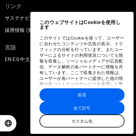
リンク
サステナビリティへの取り組み
このウェブサイトはCookieを使用し
ます
採用情報 (英語のみ)
このサイトではCookieを使って、ユーザー
に合わせたコンテンツや広告の表示、トラ
言語
フィックの分析を行っています。またユー
ザーによるサイトの利用状況についても情
EN
ES
中文
日本語
▪
▪
▪
報を収集し、ソーシャルメディアや広告配
信、データ解析の各パートナーに情報を共
有しています。ここで収集された情報は、
ユーザーが各パートナーに提供した他の情
報や各パートナーのサービスを使用した際
に収集された情報と組み合わされ、各パー
拒否
トナーによって使用されることがありま
プライバシーポリシーと利用規約
す。
全て許可
サイトマップ
カスタム化
©
2026
世界経済フォーラム
EN
ES
中文
日本語