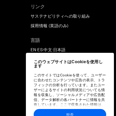
リンク
サステナビリティへの取り組み
採用情報 (英語のみ)
て
言語
EN
ES
中文
日本語
▪
▪
▪
このウェブサイトはCookieを使用し
ます
このサイトではCookieを使って、ユーザー
に合わせたコンテンツや広告の表示、トラ
フィックの分析を行っています。またユー
ザーによるサイトの利用状況についても情
報を収集し、ソーシャルメディアや広告配
信、データ解析の各パートナーに情報を共
有しています。ここで収集された情報は、
ユーザーが各パートナーに提供した他の情
報や各パートナーのサービスを使用した際
拒否