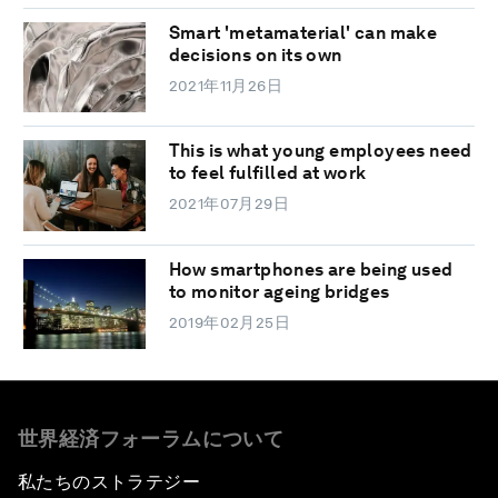
Smart 'metamaterial' can make
decisions on its own
2021年11月26日
This is what young employees need
to feel fulfilled at work
2021年07月29日
How smartphones are being used
to monitor ageing bridges
2019年02月25日
世界経済フォーラムについて
私たちのストラテジー