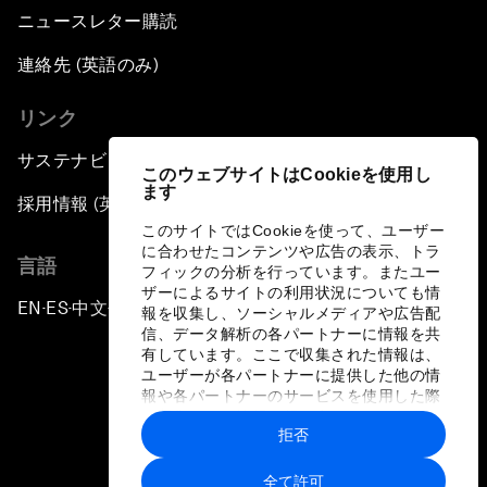
ニュースレター購読
連絡先 (英語のみ)
リンク
サステナビリティへの取り組み
このウェブサイトはCookieを使用し
ます
採用情報 (英語のみ)
このサイトではCookieを使って、ユーザー
に合わせたコンテンツや広告の表示、トラ
言語
フィックの分析を行っています。またユー
ザーによるサイトの利用状況についても情
EN
ES
中文
日本語
▪
▪
▪
報を収集し、ソーシャルメディアや広告配
信、データ解析の各パートナーに情報を共
有しています。ここで収集された情報は、
ユーザーが各パートナーに提供した他の情
報や各パートナーのサービスを使用した際
に収集された情報と組み合わされ、各パー
拒否
トナーによって使用されることがありま
プライバシーポリシーと利用規約
す。
全て許可