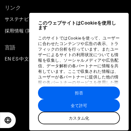
リンク
サステナビリティへの取り組み
このウェブサイトはCookieを使用し
ます
採用情報 (英語のみ)
このサイトではCookieを使って、ユーザー
に合わせたコンテンツや広告の表示、トラ
言語
フィックの分析を行っています。またユー
ザーによるサイトの利用状況についても情
EN
ES
中文
日本語
▪
▪
▪
報を収集し、ソーシャルメディアや広告配
信、データ解析の各パートナーに情報を共
有しています。ここで収集された情報は、
ユーザーが各パートナーに提供した他の情
報や各パートナーのサービスを使用した際
に収集された情報と組み合わされ、各パー
拒否
トナーによって使用されることがありま
プライバシーポリシーと利用規約
す。
全て許可
サイトマップ
カスタム化
©
2026
世界経済フォーラム
EN
ES
中文
日本語