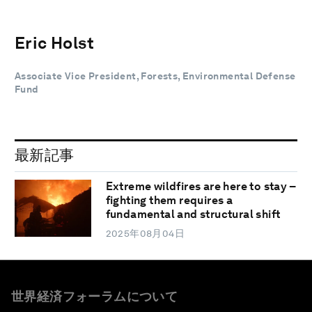
Eric Holst
Associate Vice President, Forests, Environmental Defense
Fund
最新記事
Extreme wildfires are here to stay –
fighting them requires a
fundamental and structural shift
2025年08月04日
世界経済フォーラムについて