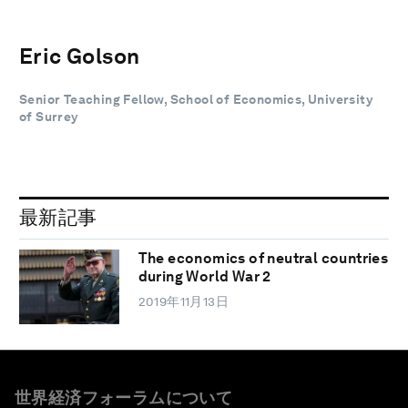
Eric Golson
Senior Teaching Fellow, School of Economics, University
of Surrey
最新記事
The economics of neutral countries
during World War 2
2019年11月13日
世界経済フォーラムについて