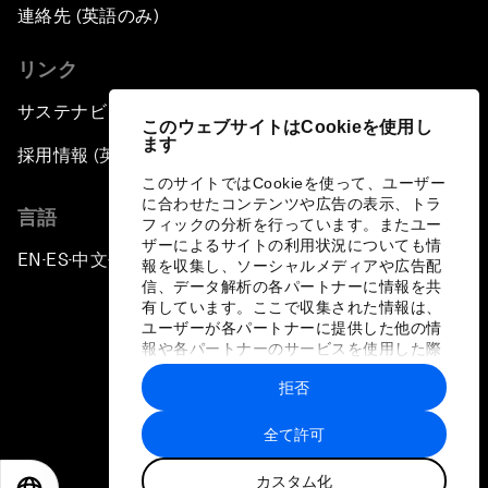
連絡先 (英語のみ)
リンク
サステナビリティへの取り組み
このウェブサイトはCookieを使用し
ます
採用情報 (英語のみ)
このサイトではCookieを使って、ユーザー
に合わせたコンテンツや広告の表示、トラ
言語
フィックの分析を行っています。またユー
ザーによるサイトの利用状況についても情
EN
ES
中文
日本語
▪
▪
▪
報を収集し、ソーシャルメディアや広告配
信、データ解析の各パートナーに情報を共
有しています。ここで収集された情報は、
ユーザーが各パートナーに提供した他の情
報や各パートナーのサービスを使用した際
に収集された情報と組み合わされ、各パー
拒否
トナーによって使用されることがありま
プライバシーポリシーと利用規約
す。
全て許可
サイトマップ
カスタム化
©
2026
世界経済フォーラム