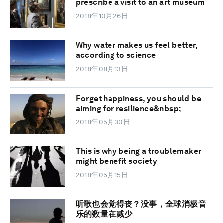
prescribe a visit to an art museum
2018年10月26日
Why water makes us feel better,
according to science
2018年08月13日
Forget happiness, you should be
aiming for resilience&nbsp;
2018年05月30日
This is why being a troublemaker
might benefit society
2018年05月15日
听歌也会觉得丧？没事，全球消极音
乐的数量在减少