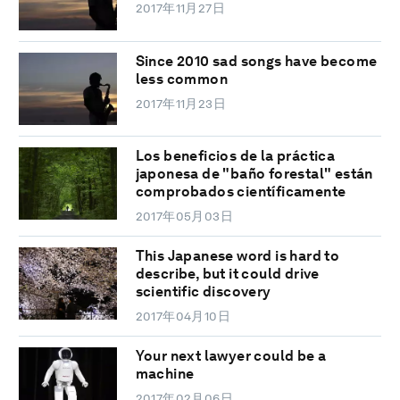
2017年11月27日
Since 2010 sad songs have become
less common
2017年11月23日
Los beneficios de la práctica
japonesa de "baño forestal" están
comprobados científicamente
2017年05月03日
This Japanese word is hard to
describe, but it could drive
scientific discovery
2017年04月10日
Your next lawyer could be a
machine
2017年02月06日