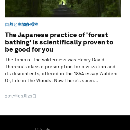
自然と生物多様性
The Japanese practice of 'forest
bathing' is scientifically proven to
be good for you
The tonic of the wilderness was Henry David
Thoreau’s classic prescription for civilization and
its discontents, offered in the 1854 essay Walden:
Or, Life in the Woods. Now there’s scien...
2017年03月23日