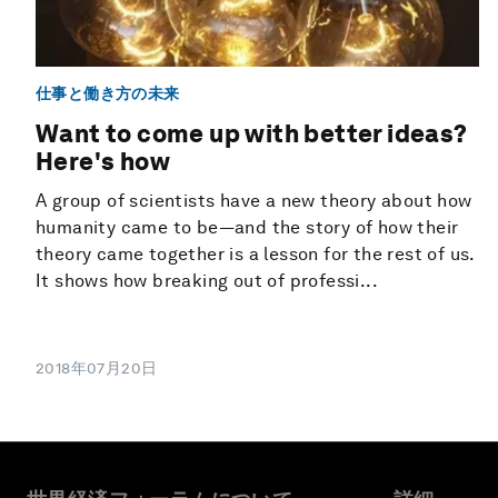
仕事と働き方の未来
Want to come up with better ideas?
Here's how
A group of scientists have a new theory about how
humanity came to be—and the story of how their
theory came together is a lesson for the rest of us.
It shows how breaking out of professi...
2018年07月20日