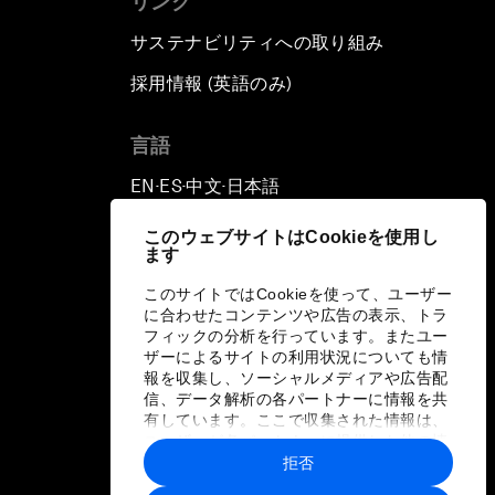
リンク
サステナビリティへの取り組み
採用情報 (英語のみ)
て
言語
EN
ES
中文
日本語
▪
▪
▪
このウェブサイトはCookieを使用し
ます
このサイトではCookieを使って、ユーザー
に合わせたコンテンツや広告の表示、トラ
フィックの分析を行っています。またユー
ザーによるサイトの利用状況についても情
報を収集し、ソーシャルメディアや広告配
信、データ解析の各パートナーに情報を共
有しています。ここで収集された情報は、
ユーザーが各パートナーに提供した他の情
報や各パートナーのサービスを使用した際
拒否
に収集された情報と組み合わされ、各パー