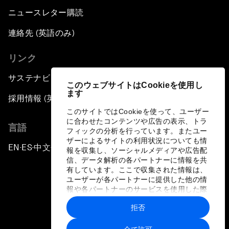
ニュースレター購読
連絡先 (英語のみ)
リンク
サステナビリティへの取り組み
このウェブサイトはCookieを使用し
ます
採用情報 (英語のみ)
このサイトではCookieを使って、ユーザー
に合わせたコンテンツや広告の表示、トラ
言語
フィックの分析を行っています。またユー
ザーによるサイトの利用状況についても情
EN
ES
中文
日本語
▪
▪
▪
報を収集し、ソーシャルメディアや広告配
信、データ解析の各パートナーに情報を共
有しています。ここで収集された情報は、
ユーザーが各パートナーに提供した他の情
報や各パートナーのサービスを使用した際
に収集された情報と組み合わされ、各パー
拒否
トナーによって使用されることがありま
プライバシーポリシーと利用規約
す。