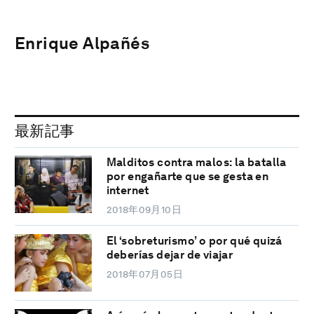
Enrique Alpañés
最新記事
Malditos contra malos: la batalla
por engañarte que se gesta en
internet
2018年09月10日
El ‘sobreturismo’ o por qué quizá
deberías dejar de viajar
2018年07月05日