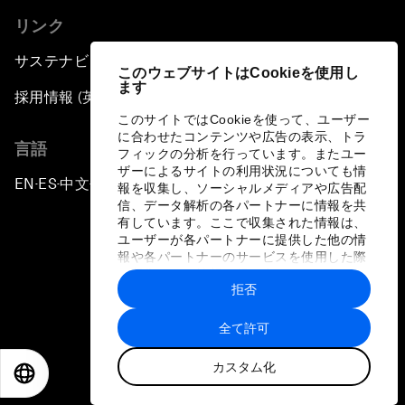
リンク
サステナビリティへの取り組み
このウェブサイトはCookieを使用し
ます
採用情報 (英語のみ)
このサイトではCookieを使って、ユーザー
に合わせたコンテンツや広告の表示、トラ
言語
フィックの分析を行っています。またユー
ザーによるサイトの利用状況についても情
EN
ES
中文
日本語
▪
▪
▪
報を収集し、ソーシャルメディアや広告配
信、データ解析の各パートナーに情報を共
有しています。ここで収集された情報は、
ユーザーが各パートナーに提供した他の情
報や各パートナーのサービスを使用した際
に収集された情報と組み合わされ、各パー
拒否
トナーによって使用されることがありま
プライバシーポリシーと利用規約
す。
全て許可
サイトマップ
カスタム化
©
2026
世界経済フォーラム
EN
ES
中文
日本語