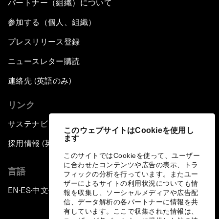
パートナー（組織）について
参加する（個人、組織）
プレスリリース登録
ニュースレター購読
連絡先 (英語のみ)
リンク
サステナビリティへの取り組み
このウェブサイトはCookieを使用し
ます
採用情報 (英語のみ)
このサイトではCookieを使って、ユーザー
に合わせたコンテンツや広告の表示、トラ
言語
フィックの分析を行っています。またユー
ザーによるサイトの利用状況についても情
EN
ES
中文
日本語
▪
▪
▪
報を収集し、ソーシャルメディアや広告配
信、データ解析の各パートナーに情報を共
有しています。ここで収集された情報は、