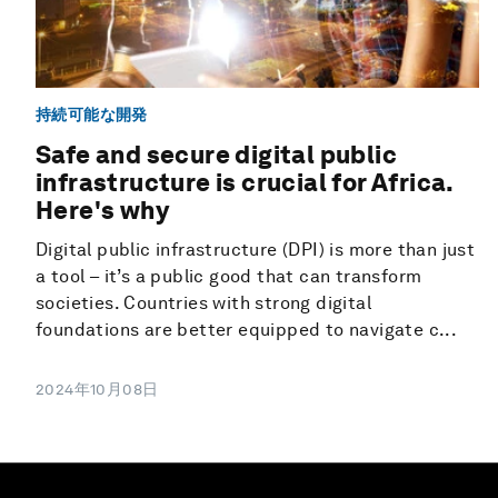
持続可能な開発
Safe and secure digital public
infrastructure is crucial for Africa.
Here's why
Digital public infrastructure (DPI) is more than just
a tool – it’s a public good that can transform
societies. Countries with strong digital
foundations are better equipped to navigate c...
2024年10月08日