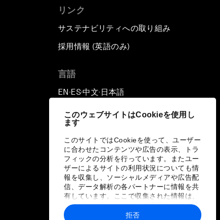
リンク
サステナビリティへの取り組み
採用情報 (英語のみ)
て
言語
EN
ES
中文
日本語
▪
▪
▪
このウェブサイトはCookieを使用し
ます
このサイトではCookieを使って、ユーザー
に合わせたコンテンツや広告の表示、トラ
フィックの分析を行っています。またユー
ザーによるサイトの利用状況についても情
報を収集し、ソーシャルメディアや広告配
信、データ解析の各パートナーに情報を共
有しています。ここで収集された情報は、
ユーザーが各パートナーに提供した他の情
報や各パートナーのサービスを使用した際
拒否