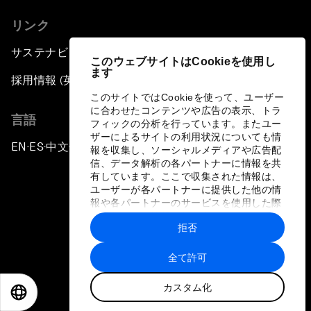
リンク
サステナビリティへの取り組み
このウェブサイトはCookieを使用し
ます
採用情報 (英語のみ)
このサイトではCookieを使って、ユーザー
に合わせたコンテンツや広告の表示、トラ
言語
フィックの分析を行っています。またユー
ザーによるサイトの利用状況についても情
EN
ES
中文
日本語
▪
▪
▪
報を収集し、ソーシャルメディアや広告配
信、データ解析の各パートナーに情報を共
有しています。ここで収集された情報は、
ユーザーが各パートナーに提供した他の情
報や各パートナーのサービスを使用した際
に収集された情報と組み合わされ、各パー
拒否
トナーによって使用されることがありま
プライバシーポリシーと利用規約
す。
全て許可
サイトマップ
カスタム化
©
2026
世界経済フォーラム
EN
ES
中文
日本語