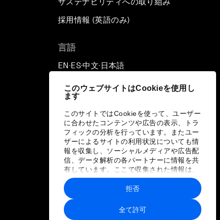
サステナビリティへの取り組み
採用情報 (英語のみ)
て
言語
EN
ES
中文
日本語
▪
▪
▪
このウェブサイトはCookieを使用し
ます
このサイトではCookieを使って、ユーザー
に合わせたコンテンツや広告の表示、トラ
フィックの分析を行っています。またユー
ザーによるサイトの利用状況についても情
報を収集し、ソーシャルメディアや広告配
信、データ解析の各パートナーに情報を共
有しています。ここで収集された情報は、
ユーザーが各パートナーに提供した他の情
報や各パートナーのサービスを使用した際
拒否
に収集された情報と組み合わされ、各パー
トナーによって使用されることがありま
全て許可
す。