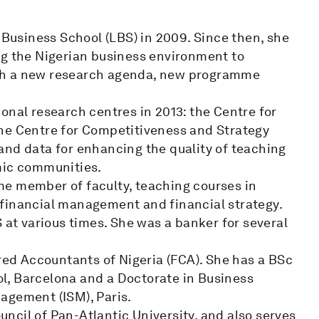
usiness School (LBS) in 2009. Since then, she
ng the Nigerian business environment to
gh a new research agenda, new programme
onal research centres in 2013: the Centre for
he Centre for Competitiveness and Strategy
and data for enhancing the quality of teaching
mic communities.
me member of faculty, teaching courses in
financial management and financial strategy.
 at various times. She was a banker for several
ered Accountants of Nigeria (FCA). She has a BSc
l, Barcelona and a Doctorate in Business
agement (ISM), Paris.
ncil of Pan-Atlantic University, and also serves