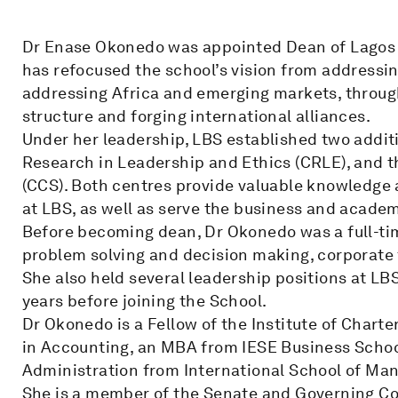
Dr Enase Okonedo was appointed Dean of Lagos B
has refocused the school’s vision from addressi
addressing Africa and emerging markets, throu
structure and forging international alliances.
Under her leadership, LBS established two additi
Research in Leadership and Ethics (CRLE), and t
(CCS). Both centres provide valuable knowledge 
at LBS, as well as serve the business and acade
Before becoming dean, Dr Okonedo was a full-ti
problem solving and decision making, corporate 
She also held several leadership positions at LBS
years before joining the School.
Dr Okonedo is a Fellow of the Institute of Chart
in Accounting, an MBA from IESE Business Schoo
Administration from International School of Man
She is a member of the Senate and Governing Cou