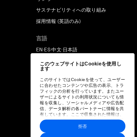
サステナビリティへの取り組み
採用情報 (英語のみ)
て
言語
EN
ES
中文
日本語
▪
▪
▪
このウェブサイトはCookieを使用し
ます
このサイトではCookieを使って、ユーザー
に合わせたコンテンツや広告の表示、トラ
フィックの分析を行っています。またユー
ザーによるサイトの利用状況についても情
報を収集し、ソーシャルメディアや広告配
信、データ解析の各パートナーに情報を共
有しています。ここで収集された情報は、
ユーザーが各パートナーに提供した他の情
報や各パートナーのサービスを使用した際
拒否
に収集された情報と組み合わされ、各パー