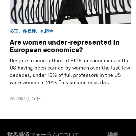
公正、多様性、包摂性
Are women under-represented in
European economics?
Despite around a third of PhDs in economics in the
US having been earned by women over the last few
decades, under 15% of full professors in the US
were women in 2017. This column uses da...
2019年11月20日
世界経済フォーラムについて
詳細