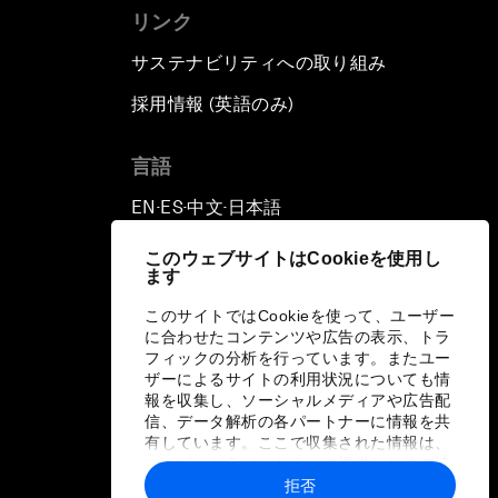
リンク
サステナビリティへの取り組み
採用情報 (英語のみ)
て
言語
EN
ES
中文
日本語
▪
▪
▪
このウェブサイトはCookieを使用し
ます
このサイトではCookieを使って、ユーザー
に合わせたコンテンツや広告の表示、トラ
フィックの分析を行っています。またユー
ザーによるサイトの利用状況についても情
報を収集し、ソーシャルメディアや広告配
信、データ解析の各パートナーに情報を共
有しています。ここで収集された情報は、
ユーザーが各パートナーに提供した他の情
報や各パートナーのサービスを使用した際
拒否