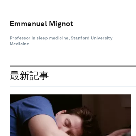
Emmanuel Mignot
Professor in sleep medicine, Stanford University
Medicine
最新記事