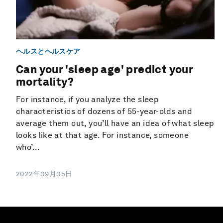
ヘルスとヘルスケア
Can your 'sleep age' predict your
mortality?
For instance, if you analyze the sleep
characteristics of dozens of 55-year-olds and
average them out, you’ll have an idea of what sleep
looks like at that age. For instance, someone
who’...
2022年09月05日