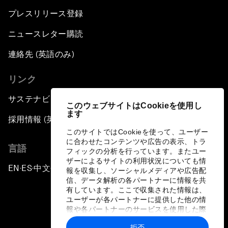
プレスリリース登録
ニュースレター購読
連絡先 (英語のみ)
リンク
サステナビリティへの取り組み
このウェブサイトはCookieを使用し
ます
採用情報 (英語のみ)
このサイトではCookieを使って、ユーザー
に合わせたコンテンツや広告の表示、トラ
言語
フィックの分析を行っています。またユー
ザーによるサイトの利用状況についても情
EN
ES
中文
日本語
▪
▪
▪
報を収集し、ソーシャルメディアや広告配
信、データ解析の各パートナーに情報を共
有しています。ここで収集された情報は、
ユーザーが各パートナーに提供した他の情
報や各パートナーのサービスを使用した際
に収集された情報と組み合わされ、各パー
拒否