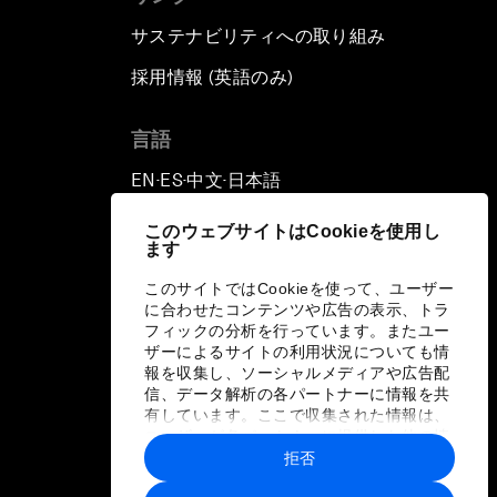
サステナビリティへの取り組み
採用情報 (英語のみ)
て
言語
EN
ES
中文
日本語
▪
▪
▪
このウェブサイトはCookieを使用し
ます
このサイトではCookieを使って、ユーザー
に合わせたコンテンツや広告の表示、トラ
フィックの分析を行っています。またユー
ザーによるサイトの利用状況についても情
報を収集し、ソーシャルメディアや広告配
信、データ解析の各パートナーに情報を共
有しています。ここで収集された情報は、
ユーザーが各パートナーに提供した他の情
報や各パートナーのサービスを使用した際
拒否
に収集された情報と組み合わされ、各パー