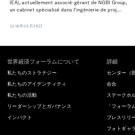
IEA), actuellement associé-gérant de NGBI Group,
un cabinet spécialisé dans l'ingénierie de proj...
2018年03月26日
世界経済フォーラムについて
詳細
私たちのストラテジー
センター（
私たちのアイデンティティ
会合
私たちの活動
ステークホ
リーダーシップとガバナンス
「フォーラ
インパクト
プレスリリ
フォトギャ