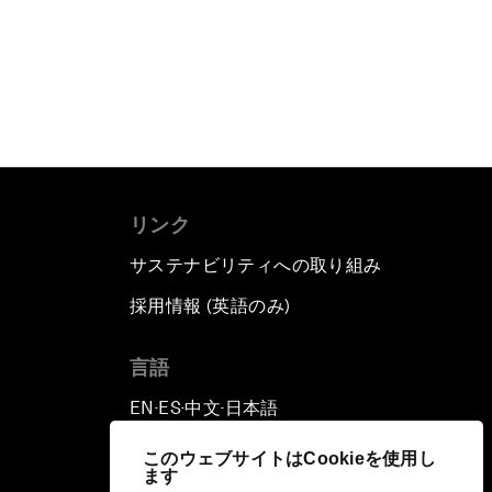
リンク
サステナビリティへの取り組み
採用情報 (英語のみ)
て
言語
EN
ES
中文
日本語
▪
▪
▪
このウェブサイトはCookieを使用し
ます