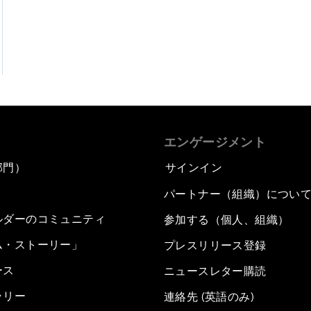
エンゲージメント
部門）
サインイン
パートナー（組織）につい
ルダーのコミュニティ
参加する（個人、組織）
ム・ストーリー」
プレスリリース登録
ース
ニュースレター購読
ラリー
連絡先 (英語のみ)