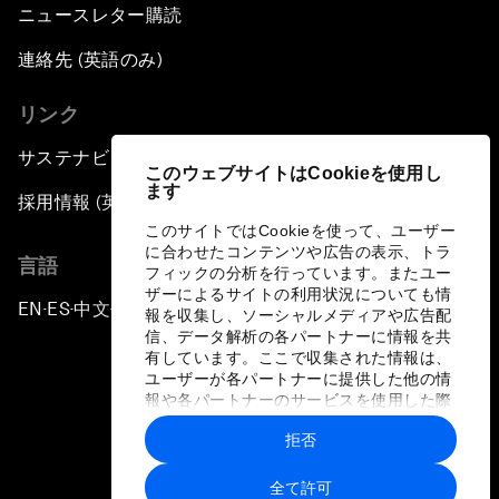
ニュースレター購読
連絡先 (英語のみ)
リンク
サステナビリティへの取り組み
このウェブサイトはCookieを使用し
ます
採用情報 (英語のみ)
このサイトではCookieを使って、ユーザー
に合わせたコンテンツや広告の表示、トラ
言語
フィックの分析を行っています。またユー
ザーによるサイトの利用状況についても情
EN
ES
中文
日本語
▪
▪
▪
報を収集し、ソーシャルメディアや広告配
信、データ解析の各パートナーに情報を共
有しています。ここで収集された情報は、
ユーザーが各パートナーに提供した他の情
報や各パートナーのサービスを使用した際
に収集された情報と組み合わされ、各パー
拒否
トナーによって使用されることがありま
プライバシーポリシーと利用規約
す。
全て許可