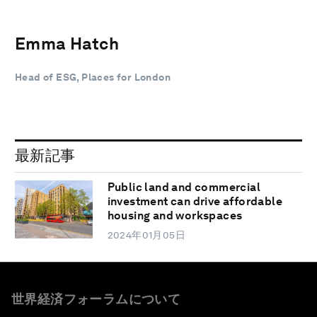
Emma Hatch
Head of ESG, Places for London
最新記事
Public land and commercial
investment can drive affordable
housing and workspaces
2024年01月05日
世界経済フォーラムについて