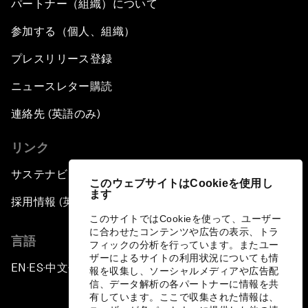
パートナー（組織）について
参加する（個人、組織）
プレスリリース登録
ニュースレター購読
連絡先 (英語のみ)
リンク
サステナビリティへの取り組み
このウェブサイトはCookieを使用し
ます
採用情報 (英語のみ)
このサイトではCookieを使って、ユーザー
に合わせたコンテンツや広告の表示、トラ
言語
フィックの分析を行っています。またユー
ザーによるサイトの利用状況についても情
EN
ES
中文
日本語
▪
▪
▪
報を収集し、ソーシャルメディアや広告配
信、データ解析の各パートナーに情報を共
有しています。ここで収集された情報は、